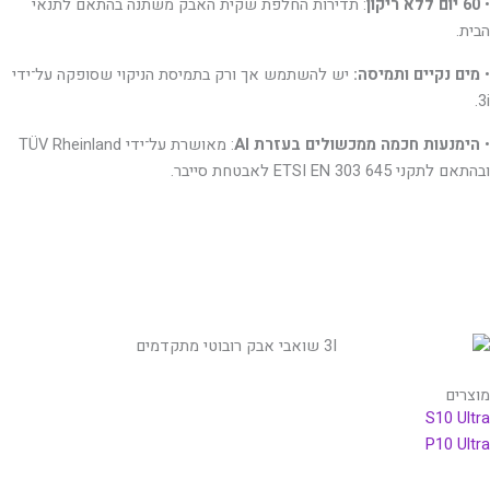
•
60 יום ללא ריקון
: תדירות החלפת שקית האבק משתנה בהתאם לתנאי
הבית.
•
מים נקיים ותמיסה:
יש להשתמש אך ורק בתמיסת הניקוי שסופקה על־ידי
3i.
•
הימנעות חכמה ממכשולים בעזרת AI
: מאושרת על־ידי TÜV Rheinland
ובהתאם לתקני ETSI EN 303 645 לאבטחת סייבר.
מוצרים
S10 Ultra
P10 Ultra