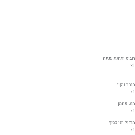
רובוט ותחנת עגינה
x1
חומר ניקוי
x1
מוט פחמן
x1
מודול יוני כסוף
x1