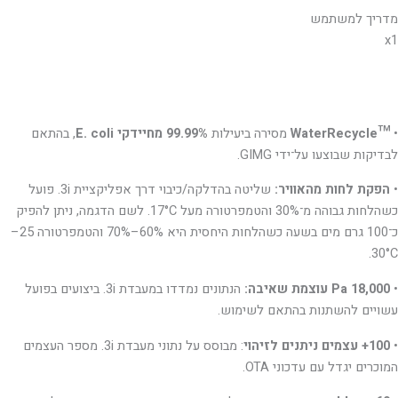
מדריך למשתמש
x1
•
™
WaterRecycle
מסירה ביעילות
99.99% מחיידקי E. coli
, בהתאם
לבדיקות שבוצעו על־ידי GIMG.
•
הפקת לחות מהאוויר:
שליטה בהדלקה/כיבוי דרך אפליקציית 3i. פועל
כשהלחות גבוהה מ־30% והטמפרטורה מעל 17°C. לשם הדגמה, ניתן להפיק
כ־100 גרם מים בשעה כשהלחות היחסית היא 60%–70% והטמפרטורה 25–
30°C.
•
18,000 Pa עוצמת שאיבה:
הנתונים נמדדו במעבדת 3i. ביצועים בפועל
עשויים להשתנות בהתאם לשימוש.
•
100+ עצמים ניתנים לזיהוי
: מבוסס על נתוני מעבדת 3i. מספר העצמים
המוכרים יגדל עם עדכוני OTA.